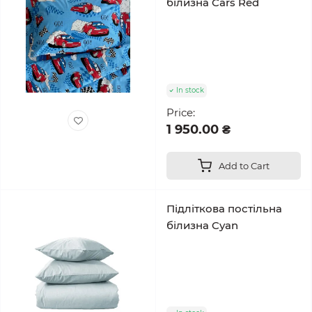
білизна Cars Red
In stock
Price:
1 950.00 ₴
Add to Cart
Підліткова постільна
білизна Cyan