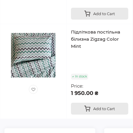
Add to Cart
Підліткова постільна
білизна Zigzag Color
Mint
In stock
Price:
1 950.00 ₴
Add to Cart