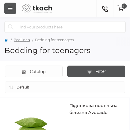
0
Bed linen
Bedding for teenagers
Bedding for teenagers
Filter
Catalog
Підліткова постільна
білизна Avocado