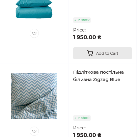
In stock
Price:
1 950.00 ₴
Add to Cart
Підліткова постільна
білизна Zigzag Blue
In stock
Price:
1 950.00 ₴