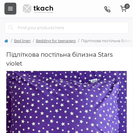
0
Bed linen
Bedding for teenagers
Підліткова постільна білизна
Підліткова постільна білизна Stars
violet