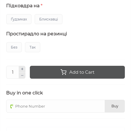
Підковдра на
*
Ґудзиках
Блискавці
Простирадло на резинці
Без
Так
Add to Cart
Buy in one click
Buy