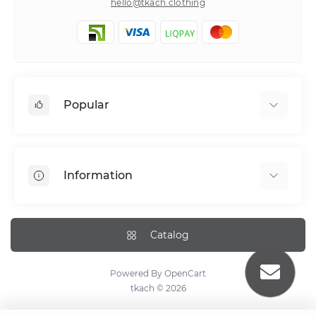
hello@tkach.clothing
Popular
Bed linen
Pillowcase sets
Information
Elastic band bedding sheets
About tkach
Payment
Catalog
Delivery Information
Return Policy
Powered By
OpenCart
tkach © 2026
Сare recommendations
Dropshipping