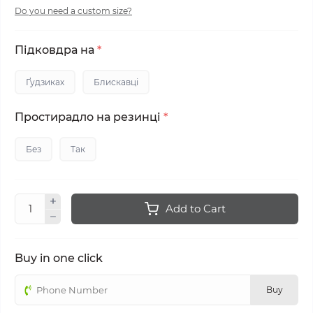
Do you need a custom size?
Підковдра на
*
Ґудзиках
Блискавці
Простирадло на резинці
*
Без
Так
Add to Cart
Buy in one click
Buy