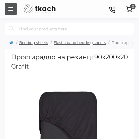
0
Bedding sheets
Elastic band bedding sheets
Простирадло н
Простирадло на резинці 90x200x20
Grafit