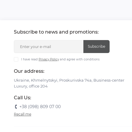
Subscribe to news and promotions:
Subscribe
I have read
Privacy Policy
and agree with conditions
Our address:
Ukraine, Khmelnytskyi, Proskurivska 74а, Business-center
Luxury, office 204
Call Us:
+38 (098) 809 07 00
Recall me