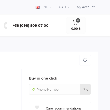
ENG
UAH
My Account
0
+38 (098) 809 07 00
0.00 ₴
Buy in one click
Buy
Сare recommendations