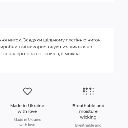
ння ниток. Завдяки щільному плетінню ниток,
 У виробництві використовуються виключно
гіпоалергенна і гігієнічна, її можна
Made in Ukraine
Breathable and
with love
moisture
wicking
Made in Ukraine
with love
Breathable and