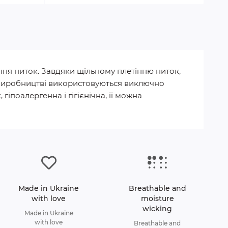
ння ниток. Завдяки щільному плетінню ниток,
 У виробництві використовуються виключно
гіпоалергенна і гігієнічна, її можна
Made in Ukraine
Breathable and
with love
moisture
wicking
Made in Ukraine
with love
Breathable and