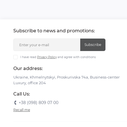
Subscribe to news and promotions:
Subscribe
I have read
Privacy Policy
and agree with conditions
Our address:
Ukraine, Khmelnytskyi, Proskurivska 74а, Business-center
Luxury, office 204
Call Us:
+38 (098) 809 07 00
Recall me