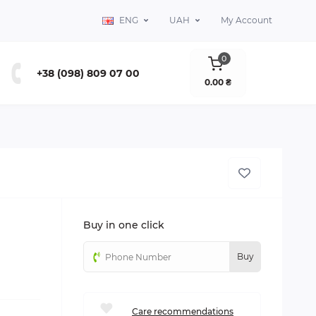
ENG
UAH
My Account
0
+38 (098) 809 07 00
0.00 ₴
Buy in one click
Buy
Сare recommendations