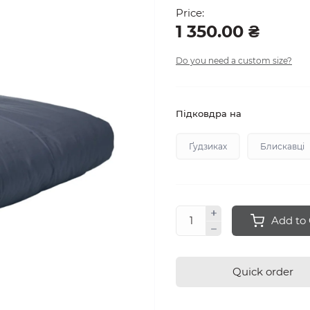
Price:
1 350.00 ₴
Do you need a custom size?
Підковдра на
Ґудзиках
Блискавці
Add to 
Quick order