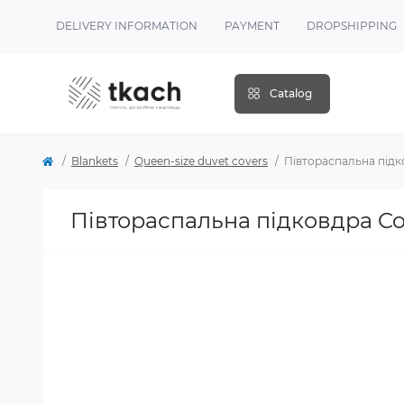
DELIVERY INFORMATION
PAYMENT
DROPSHIPPING
Catalog
Blankets
Queen-size duvet covers
Півтораспальна підк
Півтораспальна підковдра Co