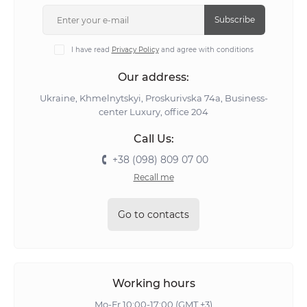
Subscribe
I have read
Privacy Policy
and agree with conditions
Our address:
Ukraine, Khmelnytskyi, Proskurivska 74а, Business-
center Luxury, office 204
Call Us:
+38 (098) 809 07 00
Recall me
Go to contacts
Working hours
Mo-Fr 10:00-17:00 (GMT +3)