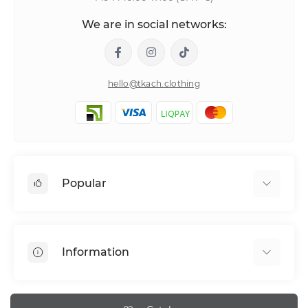
We are in social networks:
hello@tkach.clothing
Popular
Bed linen
Pillowcase sets
Information
Elastic band bedding sheets
About tkach