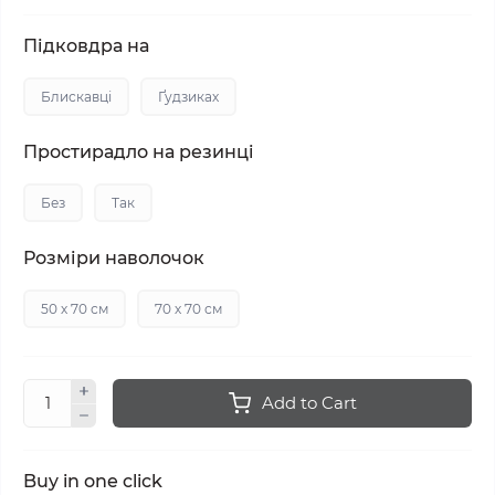
Підковдра на
Блискавці
Ґудзиках
Простирадло на резинці
Без
Так
Розміри наволочок
50 х 70 см
70 х 70 см
Add to Cart
Buy in one click