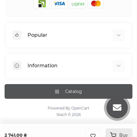
Popular
Bed linen
Pillowcase sets
Information
Elastic band bedding sheets
About tkach
Payment
Catalog
Delivery Information
Return Policy
Powered By
OpenCart
tkach © 2026
Сare recommendations
Dropshipping
Terms & Conditions
2 741.00 ₴
Buy