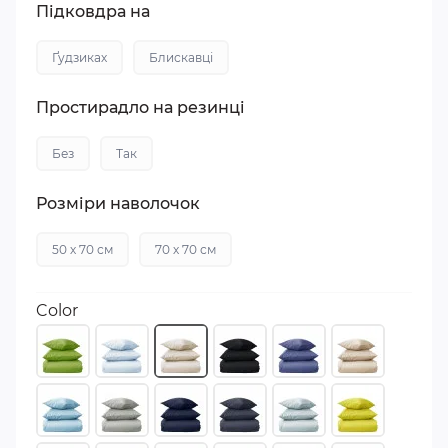
Підковдра на
Ґудзиках
Блискавці
Простирадло на резинці
Без
Так
Розміри наволочок
50 х 70 см
70 х 70 см
Color