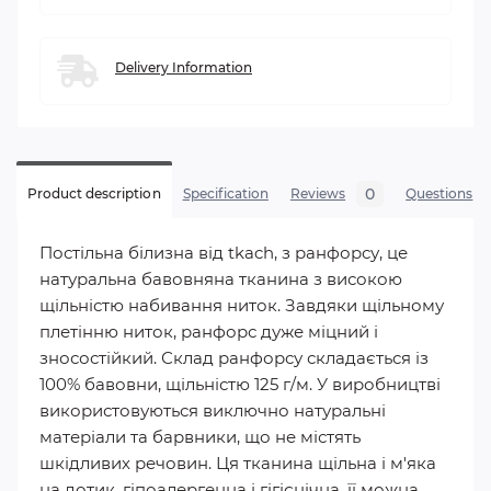
Delivery Information
0
Product description
Specification
Reviews
Questions
Постільна білизна від tkach, з ранфорсу, це
натуральна бавовняна тканина з високою
щільністю набивання ниток. Завдяки щільному
плетінню ниток, ранфорс дуже міцний і
зносостійкий. Склад ранфорсу складається із
100% бавовни, щільністю 125 г/м. У виробництві
використовуються виключно натуральні
матеріали та барвники, що не містять
шкідливих речовин. Ця тканина щільна і м'яка
на дотик, гіпоалергенна і гігієнічна, її можна