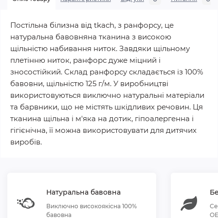
Постільна білизна від tkach, з ранфорсу, це
натуральна бавовняна тканина з високою
щільністю набивання ниток. Завдяки щільному
плетінню ниток, ранфорс дуже міцний і
зносостійкий. Склад ранфорсу складається із 100%
бавовни, щільністю 125 г/м. У виробництві
використовуються виключно натуральні матеріали
та барвники, що не містять шкідливих речовин. Ця
тканина щільна і м'яка на дотик, гіпоалергенна і
гігієнічна, її можна використовувати для дитячих
виробів.
Натуральна бавовна
Бе
Виключно високоякісна 100%
Се
бавовна
OE