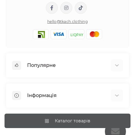
hello@tkach.clothing
Популярне
Постільна білизна
Набори наволочок
Інформація
Простирадла на резинці
Про tkach
Оплата
Каталог товарів
Доставка