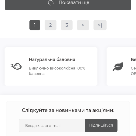
Показати ще
1
2
3
>
>|
Натуральна бавовна
Бе
Виключно високоякісна 100%
Се
бавовна
OE
Слідкуйте за новинками та акціями:
Підпишіться