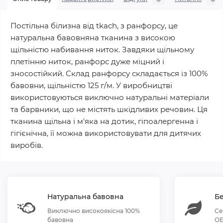
Постільна білизна від tkach, з ранфорсу, це
натуральна бавовняна тканина з високою
щільністю набивання ниток. Завдяки щільному
плетінню ниток, ранфорс дуже міцний і
зносостійкий. Склад ранфорсу складається із 100%
бавовни, щільністю 125 г/м. У виробництві
використовуються виключно натуральні матеріали
та барвники, що не містять шкідливих речовин. Ця
тканина щільна і м'яка на дотик, гіпоалергенна і
гігієнічна, її можна використовувати для дитячих
виробів.
Натуральна бавовна
Бе
Виключно високоякісна 100%
Се
бавовна
OE