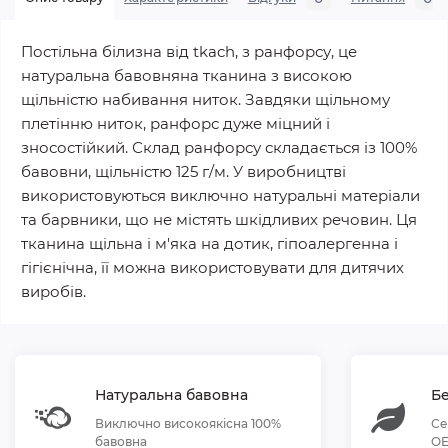
Постільна білизна від tkach, з ранфорсу, це
натуральна бавовняна тканина з високою
щільністю набивання ниток. Завдяки щільному
плетінню ниток, ранфорс дуже міцний і
зносостійкий. Склад ранфорсу складається із 100%
бавовни, щільністю 125 г/м. У виробництві
використовуються виключно натуральні матеріали
та барвники, що не містять шкідливих речовин. Ця
тканина щільна і м'яка на дотик, гіпоалергенна і
гігієнічна, її можна використовувати для дитячих
виробів.
Натуральна бавовна
Бе
Виключно високоякісна 100%
Се
бавовна
OE