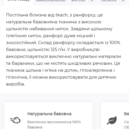
Постільна білизна від tkach, з ранфорсу, це
натуральна бавовняна тканина з високою
щільністю набивання ниток. Завдяки щільному
плетінню ниток, ранфорс дуже міцний і
зносостійкий. Склад ранфорсу складається із 100%
бавовни, щільністю 125 г/м. У виробництві
використовуються виключно натуральні матеріали
та барвники, що не містять шкідливих речовин. Ця
тканина щільна і м'яка на дотик, гіпоалергенна і
гігієнічна, її можна використовувати для дитячих
виробів.
Натуральна бавовна
Бе
Виключно високоякісна 100%
Се
бавовна
OE