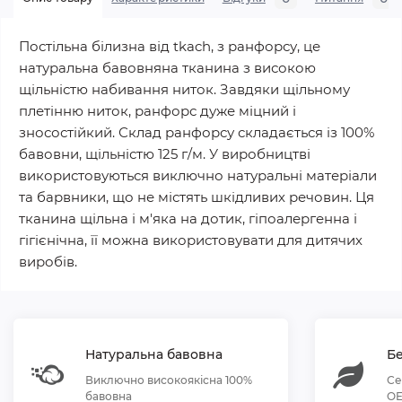
Постільна білизна від tkach, з ранфорсу, це
натуральна бавовняна тканина з високою
щільністю набивання ниток. Завдяки щільному
плетінню ниток, ранфорс дуже міцний і
зносостійкий. Склад ранфорсу складається із 100%
бавовни, щільністю 125 г/м. У виробництві
використовуються виключно натуральні матеріали
та барвники, що не містять шкідливих речовин. Ця
тканина щільна і м'яка на дотик, гіпоалергенна і
гігієнічна, її можна використовувати для дитячих
виробів.
Натуральна бавовна
Бе
Виключно високоякісна 100%
Се
бавовна
OE