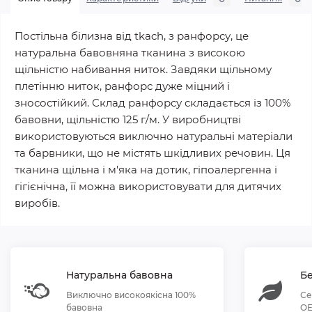
Постільна білизна від tkach, з ранфорсу, це
натуральна бавовняна тканина з високою
щільністю набивання ниток. Завдяки щільному
плетінню ниток, ранфорс дуже міцний і
зносостійкий. Склад ранфорсу складається із 100%
бавовни, щільністю 125 г/м. У виробництві
використовуються виключно натуральні матеріали
та барвники, що не містять шкідливих речовин. Ця
тканина щільна і м'яка на дотик, гіпоалергенна і
гігієнічна, її можна використовувати для дитячих
виробів.
Натуральна бавовна
Бе
Виключно високоякісна 100%
Се
бавовна
OE