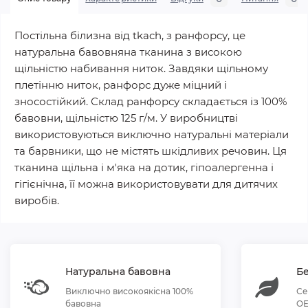
Постільна білизна від tkach, з ранфорсу, це
натуральна бавовняна тканина з високою
щільністю набивання ниток. Завдяки щільному
плетінню ниток, ранфорс дуже міцний і
зносостійкий. Склад ранфорсу складається із 100%
бавовни, щільністю 125 г/м. У виробництві
використовуються виключно натуральні матеріали
та барвники, що не містять шкідливих речовин. Ця
тканина щільна і м'яка на дотик, гіпоалергенна і
гігієнічна, її можна використовувати для дитячих
виробів.
Натуральна бавовна
Бе
Виключно високоякісна 100%
Се
бавовна
OE