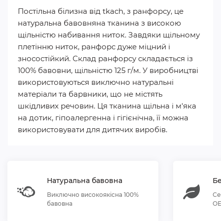
Постільна білизна від tkach, з ранфорсу, це
натуральна бавовняна тканина з високою
щільністю набивання ниток. Завдяки щільному
плетінню ниток, ранфорс дуже міцний і
зносостійкий. Склад ранфорсу складається із
100% бавовни, щільністю 125 г/м. У виробництві
використовуються виключно натуральні
матеріали та барвники, що не містять
шкідливих речовин. Ця тканина щільна і м'яка
на дотик, гіпоалергенна і гігієнічна, її можна
використовувати для дитячих виробів.
Натуральна бавовна
Бе
Виключно високоякісна 100%
Се
бавовна
OE