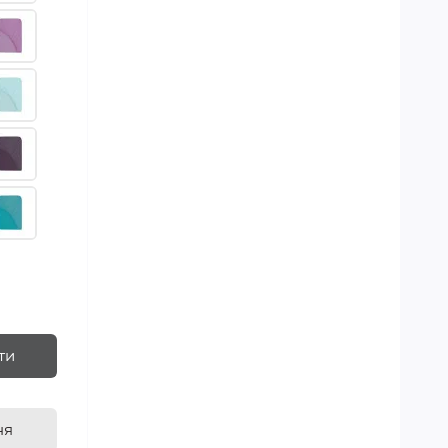
ти
ня