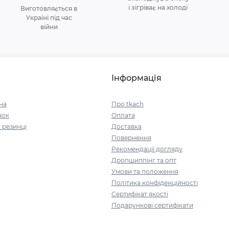
і зігріває на холоді
Виготовляється в
Україні під час
війни
Інформація
на
Про tkach
чок
Оплата
 резинці
Доставка
Повернення
Рекомендації догляду
Дропшиппінг та опт
Умови та положення
Політика конфіденційності
Сертифікат якості
Подарункові сертифікати