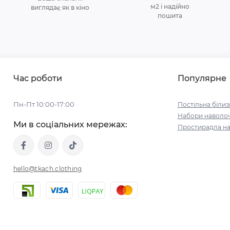
м2 і надійно
виглядає як в кіно
пошита
Час роботи
Популярне
Пн-Пт 10:00-17:00
Постільна білиз
Набори наволо
Ми в соціальних мережах:
Простирадла на
hello@tkach.clothing