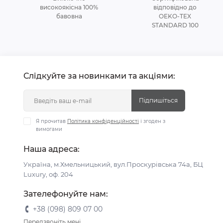
високоякісна 100%
відповідно до
бавовна
OEKO-TEX
STANDARD 100
Слідкуйте за новинками та акціями:
Підпишіться
Я прочитав
Політика конфіденційності
і згоден з
вимогами
Наша адреса:
Україна, м.Хмельницький, вул.Проскурівська 74а, БЦ
Luxury, оф. 204
Зателефонуйте нам:
+38 (098) 809 07 00
Передзвоніть мені