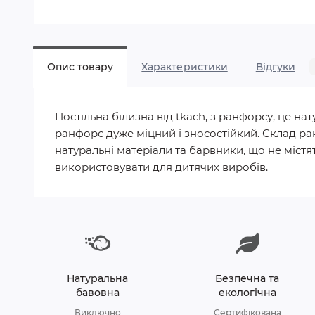
Опис товару
Характеристики
Відгуки
Постільна білизна від tkach, з ранфорсу, це 
ранфорс дуже міцний і зносостійкий. Склад ра
натуральні матеріали та барвники, що не містят
використовувати для дитячих виробів.
Натуральна
Безпечна та
бавовна
екологічна
Виключно
Сертифікована