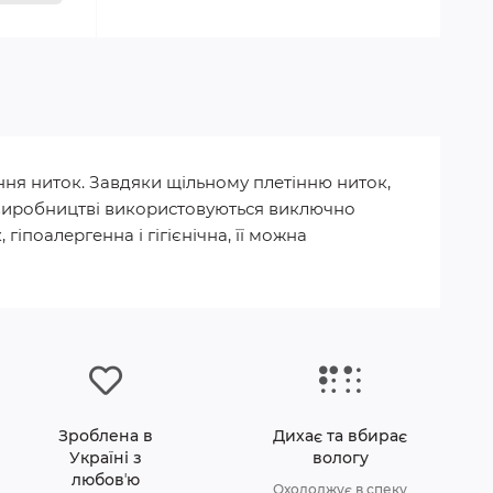
ння ниток. Завдяки щільному плетінню ниток,
 У виробництві використовуються виключно
гіпоалергенна і гігієнічна, її можна
Зроблена в
Дихає та вбирає
Україні з
вологу
любовʼю
Охолоджує в спеку