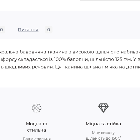
0
Питання
0
натуральна бавовняна тканина з високою щільністю набива
нфорсу складається із 100% бавовни, щільністю 125 г/м.
ь шкідливих речовин. Ця тканина щільна і м'яка на дотик, 
Модна та
Міцна та стійка
стильна
Має високу
щільність до 150г/
Ваша спальня