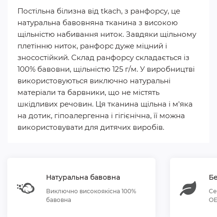
Постільна білизна від tkach, з ранфорсу, це
натуральна бавовняна тканина з високою
щільністю набивання ниток. Завдяки щільному
плетінню ниток, ранфорс дуже міцний і
зносостійкий. Склад ранфорсу складається із
100% бавовни, щільністю 125 г/м. У виробництві
використовуються виключно натуральні
матеріали та барвники, що не містять
шкідливих речовин. Ця тканина щільна і м'яка
на дотик, гіпоалергенна і гігієнічна, її можна
використовувати для дитячих виробів.
Натуральна бавовна
Бе
Виключно високоякісна 100%
Се
бавовна
OE