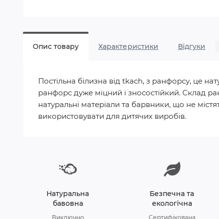
Опис товару
Характеристики
Відгуки
Постільна білизна від tkach, з ранфорсу, це 
ранфорс дуже міцний і зносостійкий. Склад ра
натуральні матеріали та барвники, що не містят
використовувати для дитячих виробів.
Натуральна
Безпечна та
бавовна
екологічна
Виключно
Сертифікована