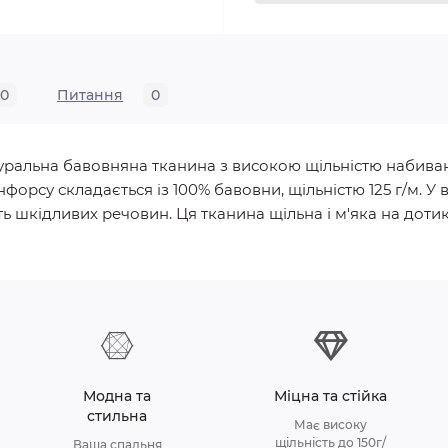
0
Питання
0
натуральна бавовняна тканина з високою щільністю набива
нфорсу складається із 100% бавовни, щільністю 125 г/м.
ь шкідливих речовин. Ця тканина щільна і м'яка на дотик, 
Модна та
Міцна та стійка
стильна
Має високу
щільність до 150г/
Ваша спальня