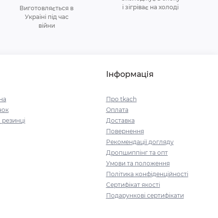
і зігріває на холоді
Виготовляється в
Україні під час
війни
Інформація
на
Про tkach
чок
Оплата
 резинці
Доставка
Повернення
Рекомендації догляду
Дропшиппінг та опт
Умови та положення
Політика конфіденційності
Сертифікат якості
Подарункові сертифікати