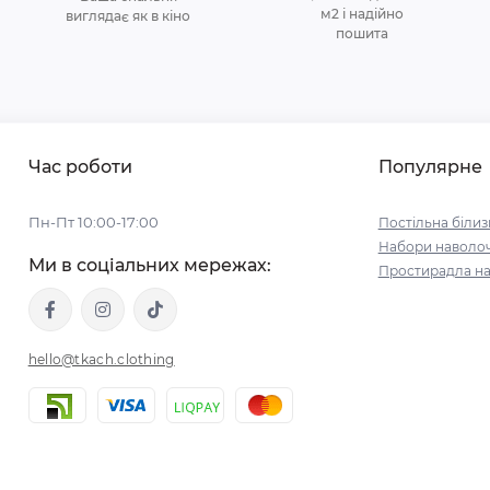
м2 і надійно
виглядає як в кіно
пошита
Час роботи
Популярне
Пн-Пт 10:00-17:00
Постільна білиз
Набори наволо
Ми в соціальних мережах:
Простирадла на
hello@tkach.clothing