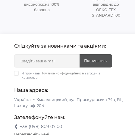
високоякісна 100%
відповідно до
бавовна
OEKO-TEX
STANDARD 100
Слідкуйте за новинками та акціями:
Підпишіться
Я прочитав
Політика конфіденційності
і згоден з
вимогами
Наша адреса:
Україна, м.Хмельницький, вул.Проскурівська 74а, БЦ
Luxury, оф. 204
Зателефонуйте нам:
+38 (098) 809 07 00
Передзвоніть мені