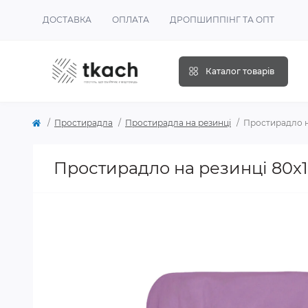
ДОСТАВКА
ОПЛАТА
ДРОПШИППІНГ ТА ОПТ
Каталог товарів
Простирадла
Простирадла на резинці
Простирадло н
Простирадло на резинці 80x