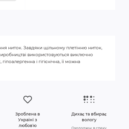
ння ниток. Завдяки щільному плетінню ниток,
 У виробництві використовуються виключно
гіпоалергенна і гігієнічна, її можна
Зроблена в
Дихає та вбирає
Україні з
вологу
любовʼю
Охолоджує в спеку