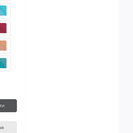
ти
ня