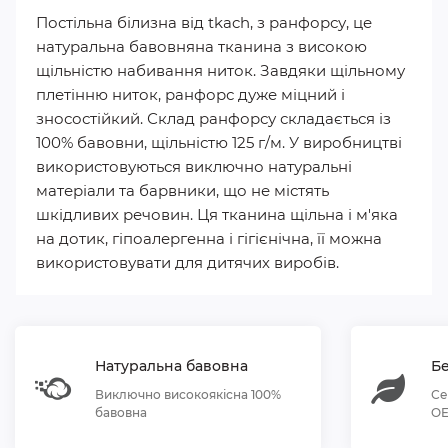
Постільна білизна від tkach, з ранфорсу, це
натуральна бавовняна тканина з високою
щільністю набивання ниток. Завдяки щільному
плетінню ниток, ранфорс дуже міцний і
зносостійкий. Склад ранфорсу складається із
100% бавовни, щільністю 125 г/м. У виробництві
використовуються виключно натуральні
матеріали та барвники, що не містять
шкідливих речовин. Ця тканина щільна і м'яка
на дотик, гіпоалергенна і гігієнічна, її можна
використовувати для дитячих виробів.
Натуральна бавовна
Бе
Виключно високоякісна 100%
Се
бавовна
OE