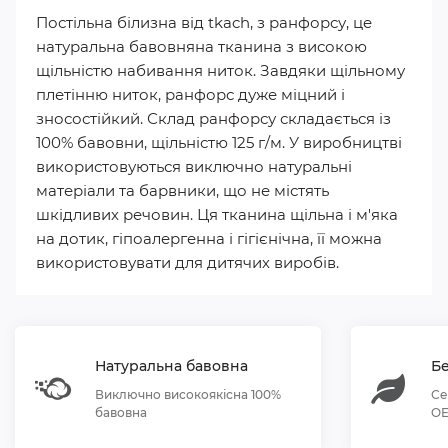
Постільна білизна від tkach, з ранфорсу, це
натуральна бавовняна тканина з високою
щільністю набивання ниток. Завдяки щільному
плетінню ниток, ранфорс дуже міцний і
зносостійкий. Склад ранфорсу складається із
100% бавовни, щільністю 125 г/м. У виробництві
використовуються виключно натуральні
матеріали та барвники, що не містять
шкідливих речовин. Ця тканина щільна і м'яка
на дотик, гіпоалергенна і гігієнічна, її можна
використовувати для дитячих виробів.
Натуральна бавовна
Бе
Виключно високоякісна 100%
Се
бавовна
OE