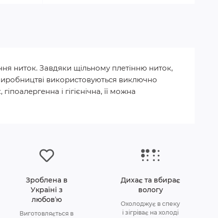
ння ниток. Завдяки щільному плетінню ниток,
 У виробництві використовуються виключно
гіпоалергенна і гігієнічна, її можна
Зроблена в
Дихає та вбирає
Україні з
вологу
любовʼю
Охолоджує в спеку
і зігріває на холоді
Виготовляється в