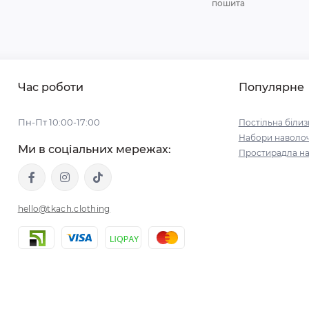
пошита
Час роботи
Популярне
Пн-Пт 10:00-17:00
Постільна білиз
Набори наволо
Ми в соціальних мережах:
Простирадла на
hello@tkach.clothing