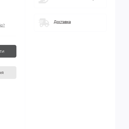
Доставка
ір?
ти
ня