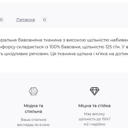
0
Питання
0
натуральна бавовняна тканина з високою щільністю набива
нфорсу складається із 100% бавовни, щільністю 125 г/м.
ь шкідливих речовин. Ця тканина щільна і м'яка на дотик, 
Модна та
Міцна та стійка
стильна
Має високу
щільність до 150г/
Ваша спальня
м2 і надійно
виглядає як в кіно