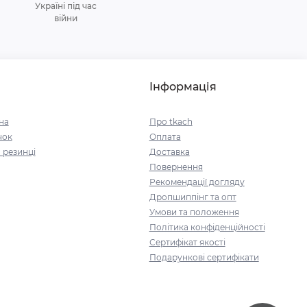
Україні під час
війни
Інформація
на
Про tkach
чок
Оплата
 резинці
Доставка
Повернення
Рекомендації догляду
Дропшиппінг та опт
Умови та положення
Політика конфіденційності
Сертифікат якості
Подарункові сертифікати