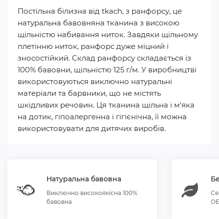
Постільна білизна від tkach, з ранфорсу, це
натуральна бавовняна тканина з високою
щільністю набивання ниток. Завдяки щільному
плетінню ниток, ранфорс дуже міцний і
зносостійкий. Склад ранфорсу складається із
100% бавовни, щільністю 125 г/м. У виробництві
використовуються виключно натуральні
матеріали та барвники, що не містять
шкідливих речовин. Ця тканина щільна і м'яка
на дотик, гіпоалергенна і гігієнічна, її можна
використовувати для дитячих виробів.
Натуральна бавовна
Бе
Виключно високоякісна 100%
Се
бавовна
OE