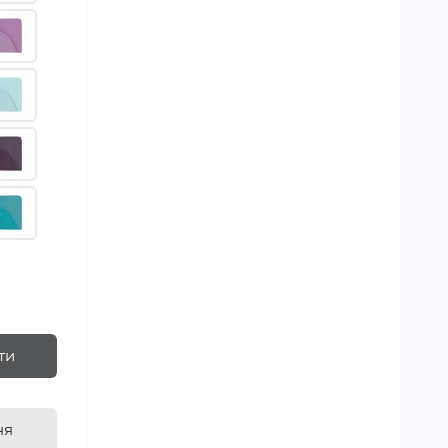
ти
ня