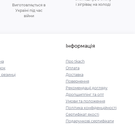
і зігріває на холоді
Виготовляється в
Україні під час
війни
Інформація
на
Про tkach
чок
Оплата
 резинці
Доставка
Повернення
Рекомендації догляду
Дропшиппінг та опт
Умови та положення
Політика конфіденційності
Сертифікат якості
Подарункові сертифікати