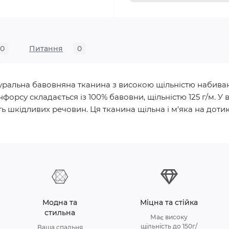
0
Питання
0
натуральна бавовняна тканина з високою щільністю набива
нфорсу складається із 100% бавовни, щільністю 125 г/м.
ь шкідливих речовин. Ця тканина щільна і м'яка на дотик, 
Модна та
Міцна та стійка
стильна
Має високу
щільність до 150г/
Ваша спальня