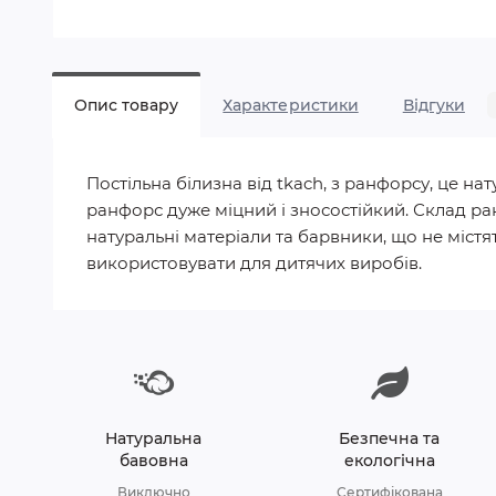
Опис товару
Характеристики
Відгуки
Постільна білизна від tkach, з ранфорсу, це 
ранфорс дуже міцний і зносостійкий. Склад ра
натуральні матеріали та барвники, що не містят
використовувати для дитячих виробів.
Натуральна
Безпечна та
бавовна
екологічна
Виключно
Сертифікована