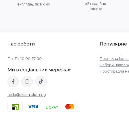
м2 і надійно
виглядає як в кіно
пошита
Час роботи
Популярне
Пн-Пт 10:00-17:00
Постільна білиз
Набори наволо
Ми в соціальних мережах:
Простирадла на
hello@tkach.clothing