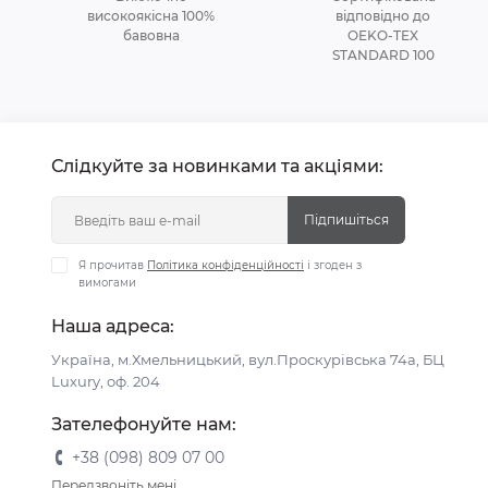
високоякісна 100%
відповідно до
бавовна
OEKO-TEX
STANDARD 100
Слідкуйте за новинками та акціями:
Підпишіться
Я прочитав
Політика конфіденційності
і згоден з
вимогами
Наша адреса:
Україна, м.Хмельницький, вул.Проскурівська 74а, БЦ
Luxury, оф. 204
Зателефонуйте нам:
+38 (098) 809 07 00
Передзвоніть мені