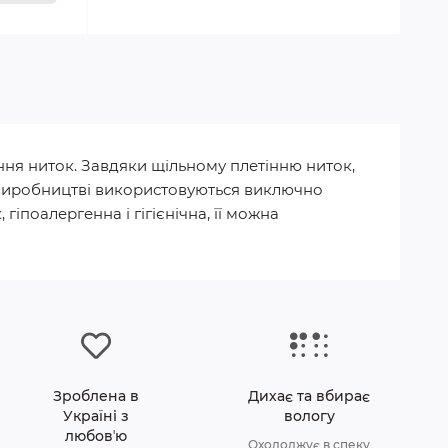
ння ниток. Завдяки щільному плетінню ниток,
 У виробництві використовуються виключно
гіпоалергенна і гігієнічна, її можна
Зроблена в
Дихає та вбирає
Україні з
вологу
любовʼю
Охолоджує в спеку