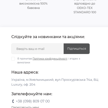
високоякісна 100%
відповідно до
бавовна
OEKO-TEX
STANDARD 100
Слідкуйте за новинками та акціями:
Підпишіться
Я прочитав
Політика конфіденційності
і згоден з
вимогами
Наша адреса:
Україна, м.Хмельницький, вул.Проскурівська 74а, БЦ
Luxury, оф. 204
Зателефонуйте нам:
+38 (098) 809 07 00
Передзвоніть мені