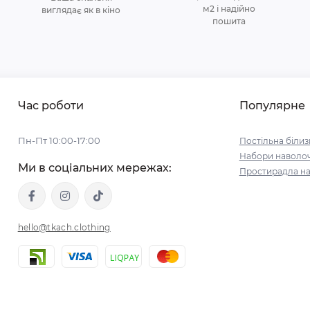
м2 і надійно
виглядає як в кіно
пошита
Час роботи
Популярне
Пн-Пт 10:00-17:00
Постільна білиз
Набори наволо
Ми в соціальних мережах:
Простирадла на
hello@tkach.clothing