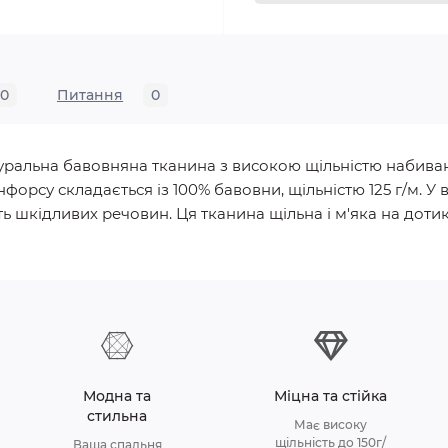
0
Питання
0
натуральна бавовняна тканина з високою щільністю набива
нфорсу складається із 100% бавовни, щільністю 125 г/м.
ь шкідливих речовин. Ця тканина щільна і м'яка на дотик, 
Модна та
Міцна та стійка
стильна
Має високу
щільність до 150г/
Ваша спальня