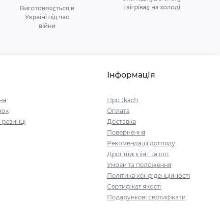
і зігріває на холоді
Виготовляється в
Україні під час
війни
Інформація
на
Про tkach
чок
Оплата
 резинці
Доставка
Повернення
Рекомендації догляду
Дропшиппінг та опт
Умови та положення
Політика конфіденційності
Сертифікат якості
Подарункові сертифікати