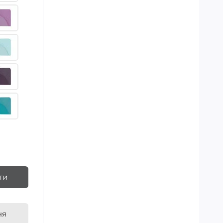
ти
ня