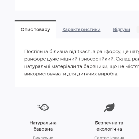
Опис товару
Характеристики
Відгуки
Постільна білизна від tkach, з ранфорсу, це 
ранфорс дуже міцний і зносостійкий. Склад ра
натуральні матеріали та барвники, що не містят
використовувати для дитячих виробів.
Натуральна
Безпечна та
бавовна
екологічна
Виключно
Сертифікована