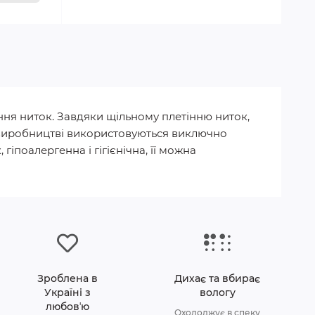
ння ниток. Завдяки щільному плетінню ниток,
 У виробництві використовуються виключно
гіпоалергенна і гігієнічна, її можна
Зроблена в
Дихає та вбирає
Україні з
вологу
любовʼю
Охолоджує в спеку