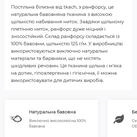
Постільна білизна від tkach, з ранфорсу, це
натуральна бавовняна тканина з високою
щільністю набивання ниток. Завдяки щільному
плетінню ниток, ранфорс дуже міцний і
зносостійкий. Склад ранфорсу складається із
100% бавовни, щільністю 125 г/м. У виробництві
використовуються виключно натуральні
матеріали та барвники, що не містять
шкідливих речовин. Ця тканина щільна і м'яка
на дотик, гіпоалергенна і гігієнічна, її можна
використовувати для дитячих виробів.
Натуральна бавовна
Бе
Виключно високоякісна 100%
Се
бавовна
OE