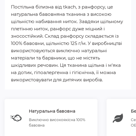
Постільна білизна від tkach, з ранфорсу, це
натуральна бавовняна тканина з високою
щільністю набивання ниток. Завдяки щільному
плетінню ниток, ранфорс дуже міцний і
зносостійкий. Склад ранфорсу складається із
100% бавовни, щільністю 125 г/м. У виробництві
використовуються виключно натуральні
матеріали та барвники, що не містять
шкідливих речовин. Ця тканина щільна і м'яка
на дотик, гіпоалергенна і гігієнічна, її можна
використовувати для дитячих виробів.
Натуральна бавовна
Бе
Виключно високоякісна 100%
Се
бавовна
OE