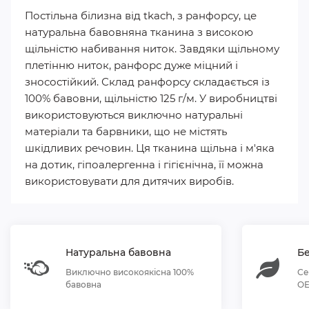
Постільна білизна від tkach, з ранфорсу, це
натуральна бавовняна тканина з високою
щільністю набивання ниток. Завдяки щільному
плетінню ниток, ранфорс дуже міцний і
зносостійкий. Склад ранфорсу складається із
100% бавовни, щільністю 125 г/м. У виробництві
використовуються виключно натуральні
матеріали та барвники, що не містять
шкідливих речовин. Ця тканина щільна і м'яка
на дотик, гіпоалергенна і гігієнічна, її можна
використовувати для дитячих виробів.
Натуральна бавовна
Бе
Виключно високоякісна 100%
Се
бавовна
OE