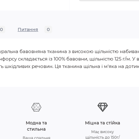
0
Питання
0
натуральна бавовняна тканина з високою щільністю набива
нфорсу складається із 100% бавовни, щільністю 125 г/м.
ь шкідливих речовин. Ця тканина щільна і м'яка на дотик, 
Модна та
Міцна та стійка
стильна
Має високу
щільність до 150г/
Ваша спальня