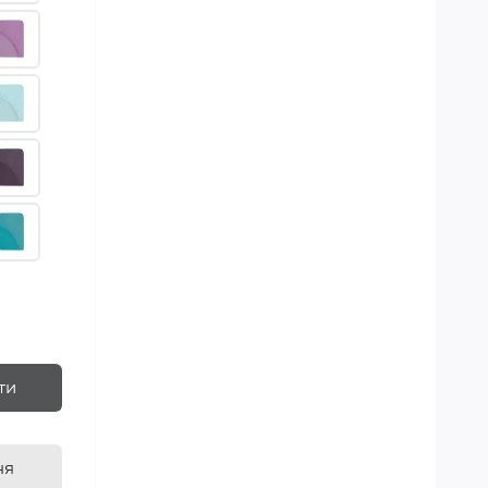
ти
ня