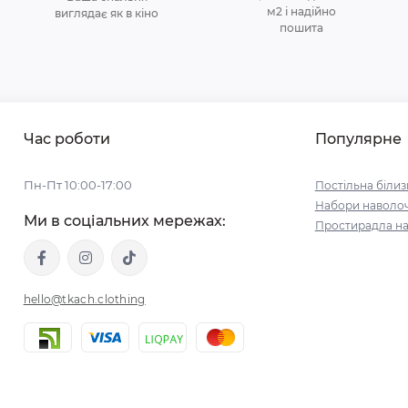
м2 і надійно
виглядає як в кіно
пошита
Час роботи
Популярне
Пн-Пт 10:00-17:00
Постільна білиз
Набори наволо
Ми в соціальних мережах:
Простирадла на
hello@tkach.clothing