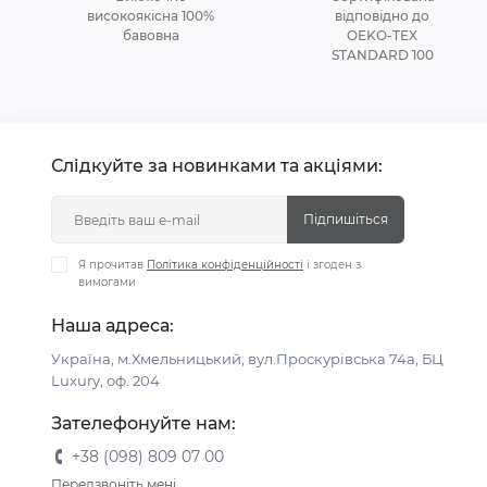
високоякісна 100%
відповідно до
бавовна
OEKO-TEX
STANDARD 100
Слідкуйте за новинками та акціями:
Підпишіться
Я прочитав
Політика конфіденційності
і згоден з
вимогами
Наша адреса:
Україна, м.Хмельницький, вул.Проскурівська 74а, БЦ
Luxury, оф. 204
Зателефонуйте нам:
+38 (098) 809 07 00
Передзвоніть мені