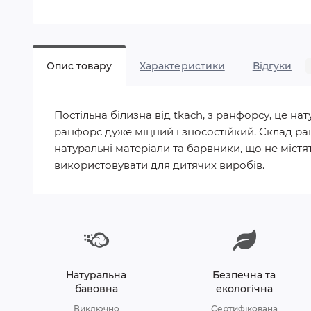
Опис товару
Характеристики
Відгуки
Постільна білизна від tkach, з ранфорсу, це 
ранфорс дуже міцний і зносостійкий. Склад ра
натуральні матеріали та барвники, що не містят
використовувати для дитячих виробів.
Натуральна
Безпечна та
бавовна
екологічна
Виключно
Сертифікована