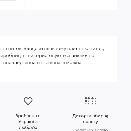
ння ниток. Завдяки щільному плетінню ниток,
 У виробництві використовуються виключно
гіпоалергенна і гігієнічна, її можна
Зроблена в
Дихає та вбирає
Україні з
вологу
любовʼю
Охолоджує в спеку