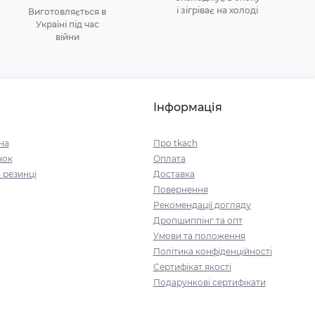
і зігріває на холоді
Виготовляється в
Україні під час
війни
Інформація
на
Про tkach
чок
Оплата
 резинці
Доставка
Повернення
Рекомендації догляду
Дропшиппінг та опт
Умови та положення
Політика конфіденційності
Сертифікат якості
Подарункові сертифікати