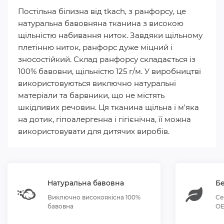
Постільна білизна від tkach, з ранфорсу, це
натуральна бавовняна тканина з високою
щільністю набивання ниток. Завдяки щільному
плетінню ниток, ранфорс дуже міцний і
зносостійкий. Склад ранфорсу складається із
100% бавовни, щільністю 125 г/м. У виробництві
використовуються виключно натуральні
матеріали та барвники, що не містять
шкідливих речовин. Ця тканина щільна і м'яка
на дотик, гіпоалергенна і гігієнічна, її можна
використовувати для дитячих виробів.
Натуральна бавовна
Бе
Виключно високоякісна 100%
Се
бавовна
OE