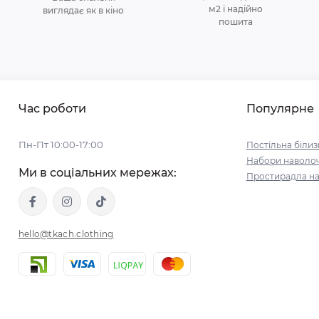
м2 і надійно
виглядає як в кіно
пошита
Час роботи
Популярне
Пн-Пт 10:00-17:00
Постільна білиз
Набори наволо
Ми в соціальних мережах:
Простирадла на
hello@tkach.clothing