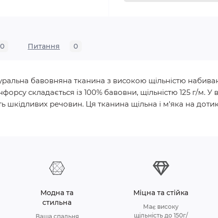
0
Питання
0
натуральна бавовняна тканина з високою щільністю набива
нфорсу складається із 100% бавовни, щільністю 125 г/м.
ь шкідливих речовин. Ця тканина щільна і м'яка на дотик, 
Модна та
Міцна та стійка
стильна
Має високу
щільність до 150г/
Ваша спальня