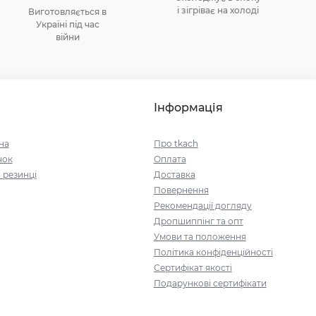
і зігріває на холоді
Виготовляється в
Україні під час
війни
Інформація
на
Про tkach
чок
Оплата
 резинці
Доставка
Повернення
Рекомендації догляду
Дропшиппінг та опт
Умови та положення
Політика конфіденційності
Сертифікат якості
Подарункові сертифікати