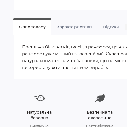
Опис товару
Характеристики
Відгуки
Постільна білизна від tkach, з ранфорсу, це 
ранфорс дуже міцний і зносостійкий. Склад ра
натуральні матеріали та барвники, що не містят
використовувати для дитячих виробів.
Натуральна
Безпечна та
бавовна
екологічна
Виключно
Сертифікована