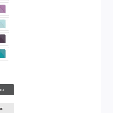
ти
ня