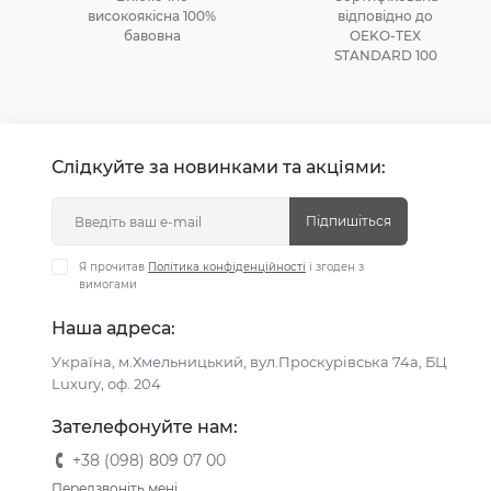
високоякісна 100%
відповідно до
бавовна
OEKO-TEX
STANDARD 100
Слідкуйте за новинками та акціями:
Підпишіться
Я прочитав
Політика конфіденційності
і згоден з
вимогами
Наша адреса:
Україна, м.Хмельницький, вул.Проскурівська 74а, БЦ
Luxury, оф. 204
Зателефонуйте нам:
+38 (098) 809 07 00
Передзвоніть мені