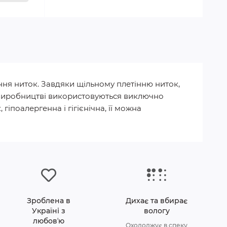
ння ниток. Завдяки щільному плетінню ниток,
 У виробництві використовуються виключно
гіпоалергенна і гігієнічна, її можна
Зроблена в
Дихає та вбирає
Україні з
вологу
любовʼю
Охолоджує в спеку