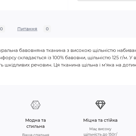
0
Питання
0
натуральна бавовняна тканина з високою щільністю набива
нфорсу складається із 100% бавовни, щільністю 125 г/м.
ь шкідливих речовин. Ця тканина щільна і м'яка на дотик, 
Модна та
Міцна та стійка
стильна
Має високу
щільність до 150г/
Ваша спальня