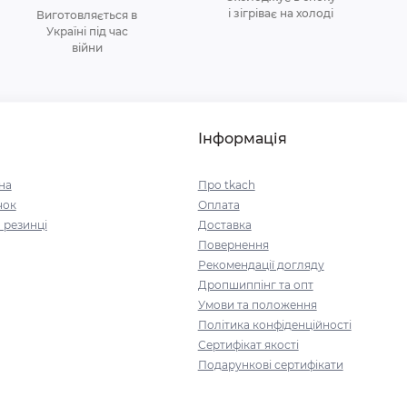
і зігріває на холоді
Виготовляється в
Україні під час
війни
Інформація
на
Про tkach
чок
Оплата
 резинці
Доставка
Повернення
Рекомендації догляду
Дропшиппінг та опт
Умови та положення
Політика конфіденційності
Сертифікат якості
Подарункові сертифікати