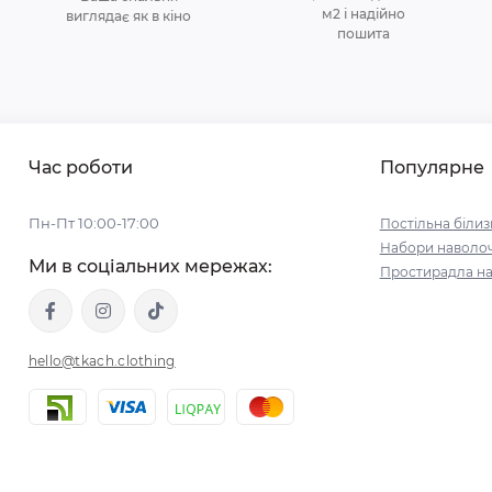
м2 і надійно
виглядає як в кіно
пошита
Час роботи
Популярне
Пн-Пт 10:00-17:00
Постільна білиз
Набори наволо
Ми в соціальних мережах:
Простирадла на
hello@tkach.clothing