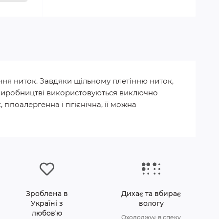
ння ниток. Завдяки щільному плетінню ниток,
 У виробництві використовуються виключно
гіпоалергенна і гігієнічна, її можна
Зроблена в
Дихає та вбирає
Україні з
вологу
любовʼю
Охолоджує в спеку