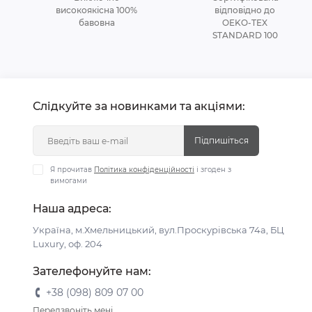
високоякісна 100%
відповідно до
бавовна
OEKO-TEX
STANDARD 100
Слідкуйте за новинками та акціями:
Підпишіться
Я прочитав
Політика конфіденційності
і згоден з
вимогами
Наша адреса:
Україна, м.Хмельницький, вул.Проскурівська 74а, БЦ
Luxury, оф. 204
Зателефонуйте нам:
+38 (098) 809 07 00
Передзвоніть мені