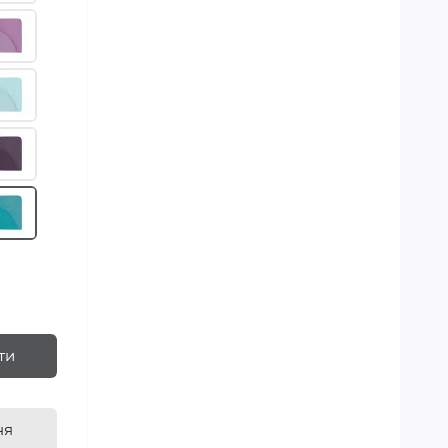
ти
ня