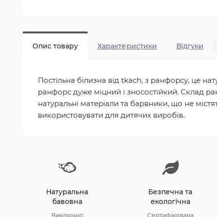
Опис товару
Характеристики
Відгуки
Постільна білизна від tkach, з ранфорсу, це 
ранфорс дуже міцний і зносостійкий. Склад ра
натуральні матеріали та барвники, що не містят
використовувати для дитячих виробів.
Натуральна
Безпечна та
бавовна
екологічна
Виключно
Сертифікована