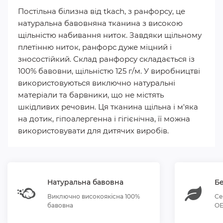
Постільна білизна від tkach, з ранфорсу, це
натуральна бавовняна тканина з високою
щільністю набивання ниток. Завдяки щільному
плетінню ниток, ранфорс дуже міцний і
зносостійкий. Склад ранфорсу складається із
100% бавовни, щільністю 125 г/м. У виробництві
використовуються виключно натуральні
матеріали та барвники, що не містять
шкідливих речовин. Ця тканина щільна і м'яка
на дотик, гіпоалергенна і гігієнічна, її можна
використовувати для дитячих виробів.
Натуральна бавовна
Бе
Виключно високоякісна 100%
Се
бавовна
OE