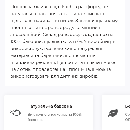
Постільна білизна від tkach, з ранфорсу, це
натуральна бавовняна тканина з високою
щільністю набивання ниток. Завдяки щільному
плетінню ниток, ранфорс дуже міцний і
зносостійкий. Склад ранфорсу складається із
100% бавовни, щільністю 125 г/м. У виробництві
використовуються виключно натуральні
матеріали та барвники, що не містять
шкідливих речовин. Ця тканина щільна і м'яка
на дотик, гіпоалергенна і гігієнічна, її можна
використовувати для дитячих виробів.
Натуральна бавовна
Бе
Виключно високоякісна 100%
Се
бавовна
OE