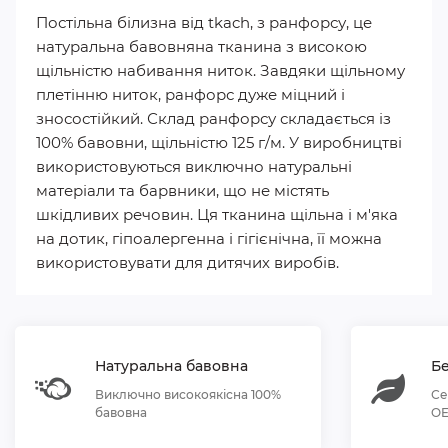
Постільна білизна від tkach, з ранфорсу, це
натуральна бавовняна тканина з високою
щільністю набивання ниток. Завдяки щільному
плетінню ниток, ранфорс дуже міцний і
зносостійкий. Склад ранфорсу складається із
100% бавовни, щільністю 125 г/м. У виробництві
використовуються виключно натуральні
матеріали та барвники, що не містять
шкідливих речовин. Ця тканина щільна і м'яка
на дотик, гіпоалергенна і гігієнічна, її можна
використовувати для дитячих виробів.
Натуральна бавовна
Бе
Виключно високоякісна 100%
Се
бавовна
OE