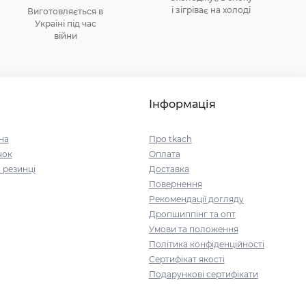
і зігріває на холоді
Виготовляється в
Україні під час
війни
Інформація
на
Про tkach
чок
Оплата
 резинці
Доставка
Повернення
Рекомендації догляду
Дропшиппінг та опт
Умови та положення
Політика конфіденційності
Сертифікат якості
Подарункові сертифікати