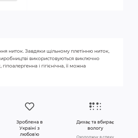
ння ниток. Завдяки щільному плетінню ниток,
 У виробництві використовуються виключно
гіпоалергенна і гігієнічна, її можна
Зроблена в
Дихає та вбирає
Україні з
вологу
любовʼю
Охолоджує в спеку