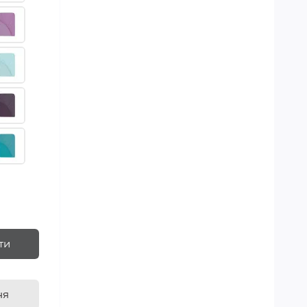
ти
ня