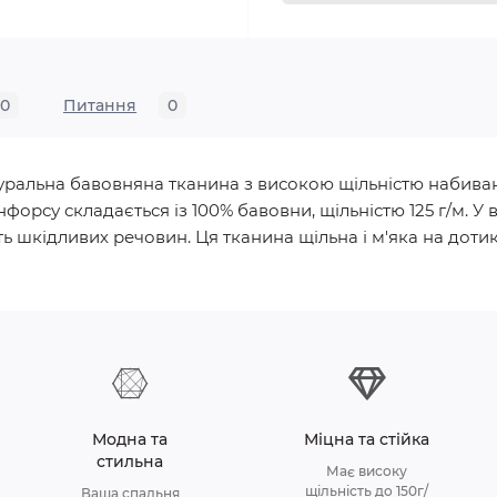
0
Питання
0
натуральна бавовняна тканина з високою щільністю набива
нфорсу складається із 100% бавовни, щільністю 125 г/м.
ь шкідливих речовин. Ця тканина щільна і м'яка на дотик, 
Модна та
Міцна та стійка
стильна
Має високу
щільність до 150г/
Ваша спальня