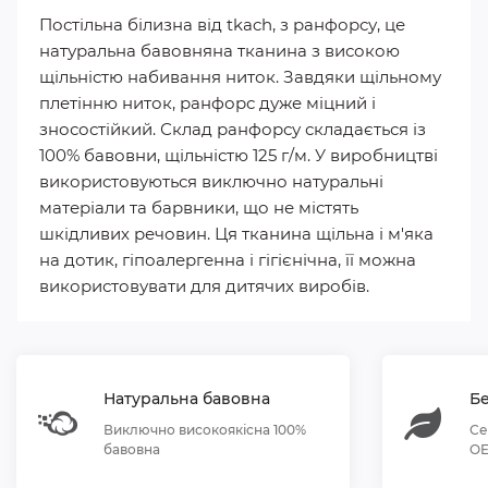
Постільна білизна від tkach, з ранфорсу, це
натуральна бавовняна тканина з високою
щільністю набивання ниток. Завдяки щільному
плетінню ниток, ранфорс дуже міцний і
зносостійкий. Склад ранфорсу складається із
100% бавовни, щільністю 125 г/м. У виробництві
використовуються виключно натуральні
матеріали та барвники, що не містять
шкідливих речовин. Ця тканина щільна і м'яка
на дотик, гіпоалергенна і гігієнічна, її можна
використовувати для дитячих виробів.
Натуральна бавовна
Бе
Виключно високоякісна 100%
Се
бавовна
OE