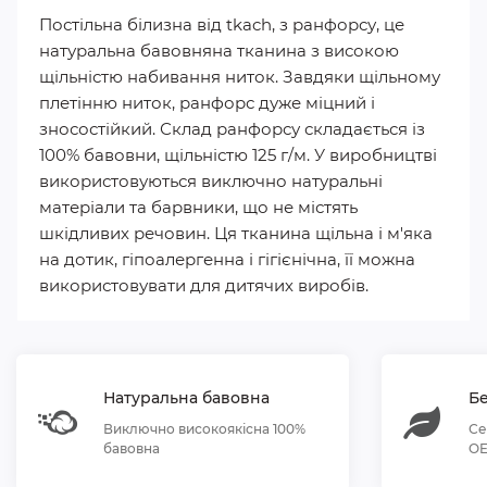
Постільна білизна від tkach, з ранфорсу, це
натуральна бавовняна тканина з високою
щільністю набивання ниток. Завдяки щільному
плетінню ниток, ранфорс дуже міцний і
зносостійкий. Склад ранфорсу складається із
100% бавовни, щільністю 125 г/м. У виробництві
використовуються виключно натуральні
матеріали та барвники, що не містять
шкідливих речовин. Ця тканина щільна і м'яка
на дотик, гіпоалергенна і гігієнічна, її можна
використовувати для дитячих виробів.
Натуральна бавовна
Бе
Виключно високоякісна 100%
Се
бавовна
OE