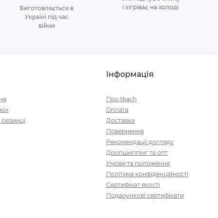
і зігріває на холоді
Виготовляється в
Україні під час
війни
Інформація
на
Про tkach
чок
Оплата
 резинці
Доставка
Повернення
Рекомендації догляду
Дропшиппінг та опт
Умови та положення
Політика конфіденційності
Сертифікат якості
Подарункові сертифікати