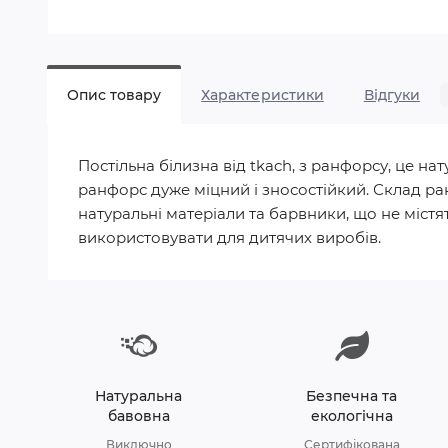
Опис товару
Характеристики
Відгуки
Постільна білизна від tkach, з ранфорсу, це 
ранфорс дуже міцний і зносостійкий. Склад ра
натуральні матеріали та барвники, що не містят
використовувати для дитячих виробів.
Натуральна
Безпечна та
бавовна
екологічна
Виключно
Сертифікована