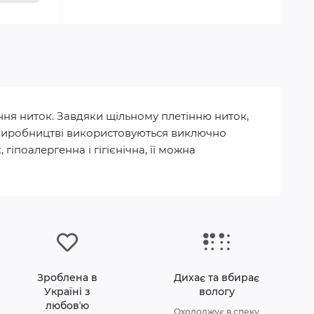
ння ниток. Завдяки щільному плетінню ниток,
 У виробництві використовуються виключно
гіпоалергенна і гігієнічна, її можна
Зроблена в
Дихає та вбирає
Україні з
вологу
любовʼю
Охолоджує в спеку