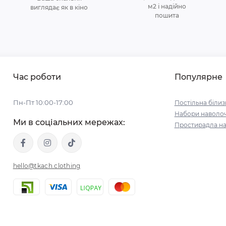
м2 і надійно
виглядає як в кіно
пошита
Час роботи
Популярне
Пн-Пт 10:00-17:00
Постільна білиз
Набори наволо
Ми в соціальних мережах:
Простирадла на
hello@tkach.clothing