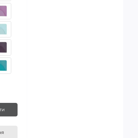
ти
ня