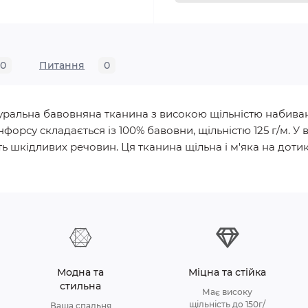
0
Питання
0
натуральна бавовняна тканина з високою щільністю набива
нфорсу складається із 100% бавовни, щільністю 125 г/м.
ь шкідливих речовин. Ця тканина щільна і м'яка на дотик, 
Модна та
Міцна та стійка
стильна
Має високу
щільність до 150г/
Ваша спальня