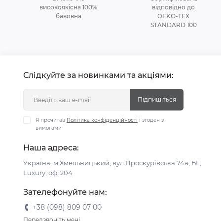
високоякісна 100%
відповідно до
бавовна
OEKO-TEX
STANDARD 100
Слідкуйте за новинками та акціями:
Підпишіться
Я прочитав
Політика конфіденційності
і згоден з
вимогами
Наша адреса:
Україна, м.Хмельницький, вул.Проскурівська 74а, БЦ
Luxury, оф. 204
Зателефонуйте нам:
+38 (098) 809 07 00
Передзвоніть мені