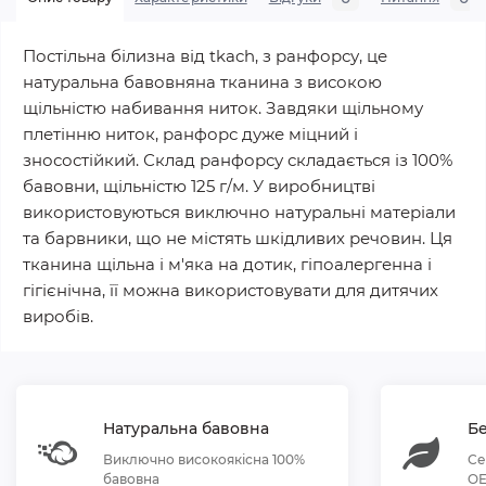
Постільна білизна від tkach, з ранфорсу, це
натуральна бавовняна тканина з високою
щільністю набивання ниток. Завдяки щільному
плетінню ниток, ранфорс дуже міцний і
зносостійкий. Склад ранфорсу складається із 100%
бавовни, щільністю 125 г/м. У виробництві
використовуються виключно натуральні матеріали
та барвники, що не містять шкідливих речовин. Ця
тканина щільна і м'яка на дотик, гіпоалергенна і
гігієнічна, її можна використовувати для дитячих
виробів.
Натуральна бавовна
Бе
Виключно високоякісна 100%
Се
бавовна
OE