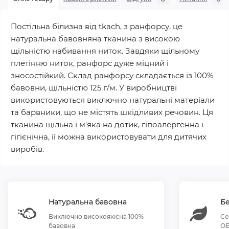
Постільна білизна від tkach, з ранфорсу, це
натуральна бавовняна тканина з високою
щільністю набивання ниток. Завдяки щільному
плетінню ниток, ранфорс дуже міцний і
зносостійкий. Склад ранфорсу складається із 100%
бавовни, щільністю 125 г/м. У виробництві
використовуються виключно натуральні матеріали
та барвники, що не містять шкідливих речовин. Ця
тканина щільна і м'яка на дотик, гіпоалергенна і
гігієнічна, її можна використовувати для дитячих
виробів.
Натуральна бавовна
Бе
Виключно високоякісна 100%
Се
бавовна
OE