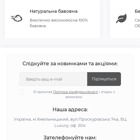
Натуральна бавовна
Бе
Виключно високоякісна 100%
Се
бавовна
OE
Слідкуйте за новинками та акціями:
Підпишіться
Я прочитав
Політика конфіденційності
і згоден з
вимогами
Наша адреса:
Україна, м.Хмельницький, вул.Проскурівська 74а, БЦ
Luxury, оф. 204
Зателефонуйте нам: