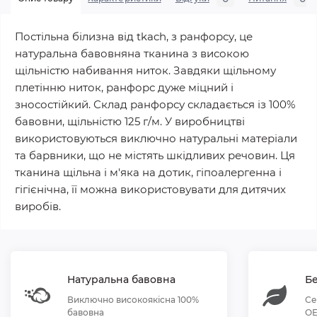
Постільна білизна від tkach, з ранфорсу, це
натуральна бавовняна тканина з високою
щільністю набивання ниток. Завдяки щільному
плетінню ниток, ранфорс дуже міцний і
зносостійкий. Склад ранфорсу складається із 100%
бавовни, щільністю 125 г/м. У виробництві
використовуються виключно натуральні матеріали
та барвники, що не містять шкідливих речовин. Ця
тканина щільна і м'яка на дотик, гіпоалергенна і
гігієнічна, її можна використовувати для дитячих
виробів.
Натуральна бавовна
Бе
Виключно високоякісна 100%
Се
бавовна
OE