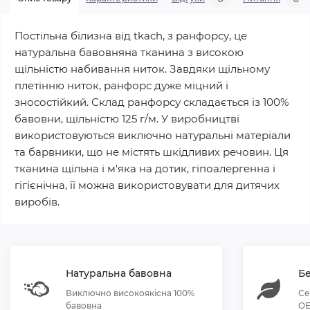
Постільна білизна від tkach, з ранфорсу, це
натуральна бавовняна тканина з високою
щільністю набивання ниток. Завдяки щільному
плетінню ниток, ранфорс дуже міцний і
зносостійкий. Склад ранфорсу складається із 100%
бавовни, щільністю 125 г/м. У виробництві
використовуються виключно натуральні матеріали
та барвники, що не містять шкідливих речовин. Ця
тканина щільна і м'яка на дотик, гіпоалергенна і
гігієнічна, її можна використовувати для дитячих
виробів.
Натуральна бавовна
Бе
Виключно високоякісна 100%
Се
бавовна
OE