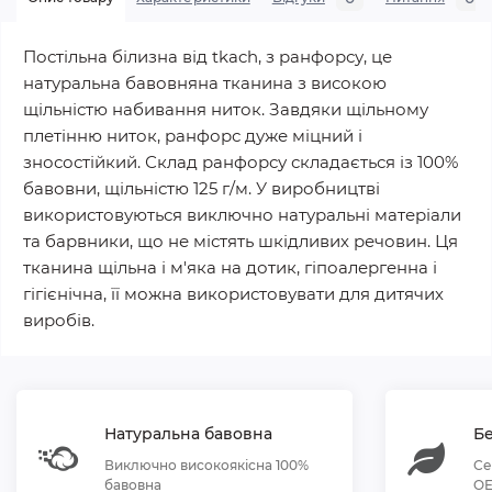
Постільна білизна від tkach, з ранфорсу, це
натуральна бавовняна тканина з високою
щільністю набивання ниток. Завдяки щільному
плетінню ниток, ранфорс дуже міцний і
зносостійкий. Склад ранфорсу складається із 100%
бавовни, щільністю 125 г/м. У виробництві
використовуються виключно натуральні матеріали
та барвники, що не містять шкідливих речовин. Ця
тканина щільна і м'яка на дотик, гіпоалергенна і
гігієнічна, її можна використовувати для дитячих
виробів.
Натуральна бавовна
Бе
Виключно високоякісна 100%
Се
бавовна
OE