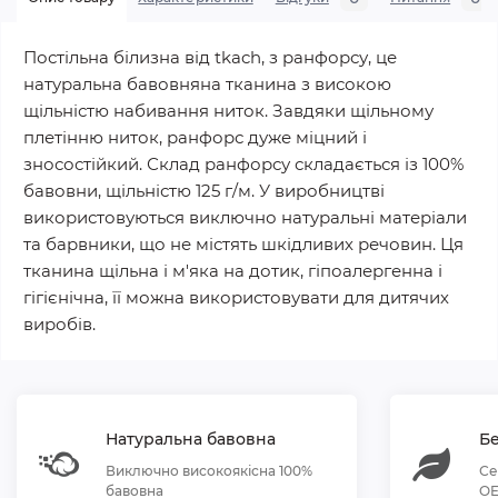
Постільна білизна від tkach, з ранфорсу, це
натуральна бавовняна тканина з високою
щільністю набивання ниток. Завдяки щільному
плетінню ниток, ранфорс дуже міцний і
зносостійкий. Склад ранфорсу складається із 100%
бавовни, щільністю 125 г/м. У виробництві
використовуються виключно натуральні матеріали
та барвники, що не містять шкідливих речовин. Ця
тканина щільна і м'яка на дотик, гіпоалергенна і
гігієнічна, її можна використовувати для дитячих
виробів.
Натуральна бавовна
Бе
Виключно високоякісна 100%
Се
бавовна
OE