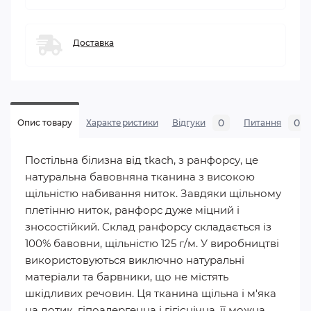
Доставка
0
0
Опис товару
Характеристики
Відгуки
Питання
Постільна білизна від tkach, з ранфорсу, це
натуральна бавовняна тканина з високою
щільністю набивання ниток. Завдяки щільному
плетінню ниток, ранфорс дуже міцний і
зносостійкий. Склад ранфорсу складається із
100% бавовни, щільністю 125 г/м. У виробництві
використовуються виключно натуральні
матеріали та барвники, що не містять
шкідливих речовин. Ця тканина щільна і м'яка
на дотик, гіпоалергенна і гігієнічна, її можна