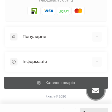
hello@tkach.clothing
Популярне
Постільна білизна
Набори наволочок
Інформація
Простирадла на резинці
Про tkach
Оплата
Каталог товарів
Доставка
Повернення
tkach © 2026
Рекомендації догляду
Дропшиппінг та опт