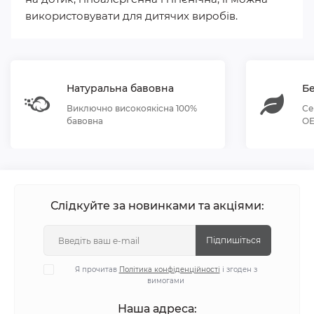
використовувати для дитячих виробів.
Натуральна бавовна
Бе
Виключно високоякісна 100%
Се
бавовна
OE
Слідкуйте за новинками та акціями:
Підпишіться
Я прочитав
Політика конфіденційності
і згоден з
вимогами
Наша адреса: