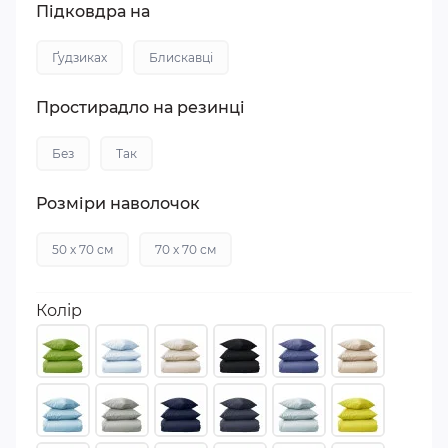
Підковдра на
Ґудзиках
Блискавці
Простирадло на резинці
Без
Так
Розміри наволочок
50 х 70 см
70 х 70 см
Колір