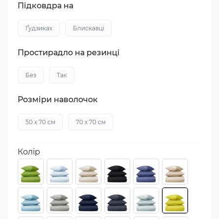
Підковдра на
Ґудзиках
Блискавці
Простирадло на резинці
Без
Так
Розміри наволочок
50 х 70 см
70 х 70 см
Колір