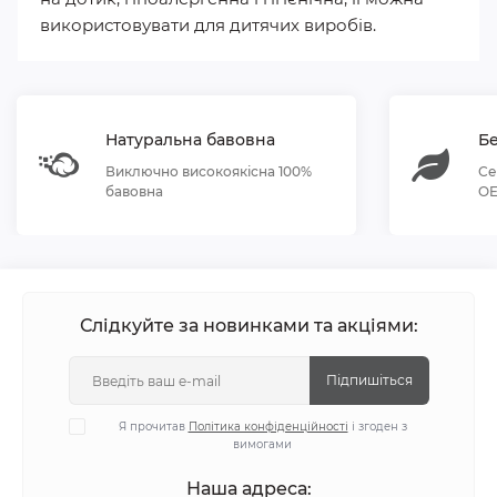
використовувати для дитячих виробів.
Натуральна бавовна
Бе
Виключно високоякісна 100%
Се
бавовна
OE
Слідкуйте за новинками та акціями:
Підпишіться
Я прочитав
Політика конфіденційності
і згоден з
вимогами
Наша адреса: