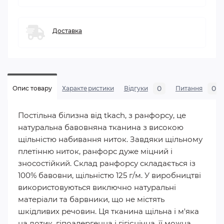
Доставка
0
0
Опис товару
Характеристики
Відгуки
Питання
Постільна білизна від tkach, з ранфорсу, це
натуральна бавовняна тканина з високою
щільністю набивання ниток. Завдяки щільному
плетінню ниток, ранфорс дуже міцний і
зносостійкий. Склад ранфорсу складається із
100% бавовни, щільністю 125 г/м. У виробництві
використовуються виключно натуральні
матеріали та барвники, що не містять
шкідливих речовин. Ця тканина щільна і м'яка
на дотик, гіпоалергенна і гігієнічна, її можна