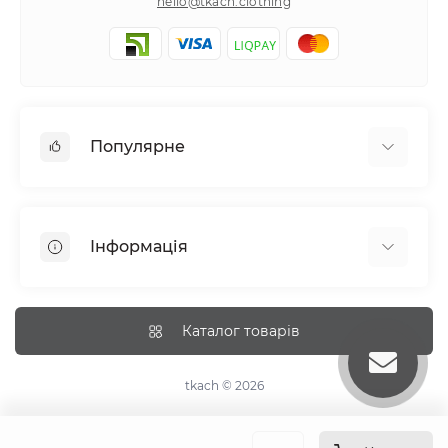
hello@tkach.clothing
Популярне
Постільна білизна
Набори наволочок
Інформація
Простирадла на резинці
Про tkach
Оплата
Каталог товарів
Доставка
Повернення
tkach © 2026
Рекомендації догляду
Дропшиппінг та опт