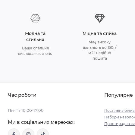
Модна та
Міцна та стійка
стильна
Має високу
щільність до 150г/
Ваша спальня
м2 і надійно
виглядає як в кіно
пошита
Час роботи
Популярне
Пн-Пт 10:00-17:00
Постільна білиз
Набори наволо
Ми в соціальних мережах:
Простирадла на