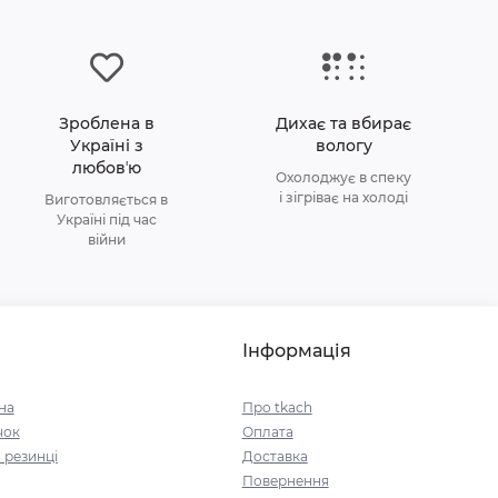
Зроблена в
Дихає та вбирає
Україні з
вологу
любовʼю
Охолоджує в спеку
і зігріває на холоді
Виготовляється в
Україні під час
війни
Інформація
на
Про tkach
чок
Оплата
 резинці
Доставка
Повернення