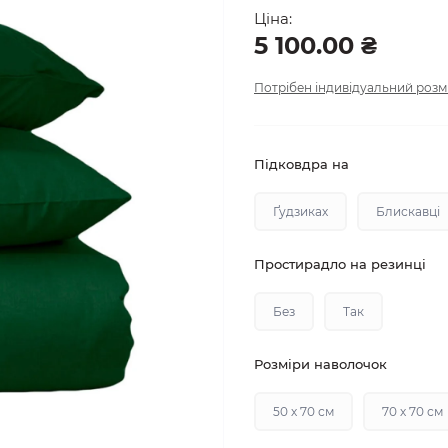
Ціна:
5 100.00 ₴
Потрібен індивідуальний розм
Підковдра на
Ґудзиках
Блискавці
Простирадло на резинці
Без
Так
Розміри наволочок
50 х 70 см
70 х 70 см