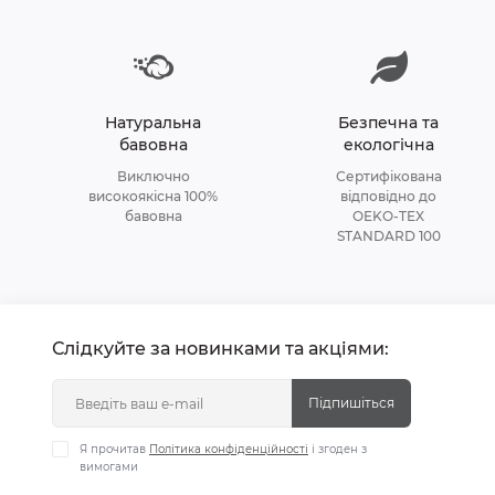
Натуральна
Безпечна та
бавовна
екологічна
Виключно
Сертифікована
високоякісна 100%
відповідно до
бавовна
OEKO-TEX
STANDARD 100
Слідкуйте за новинками та акціями:
Підпишіться
Я прочитав
Політика конфіденційності
і згоден з
вимогами