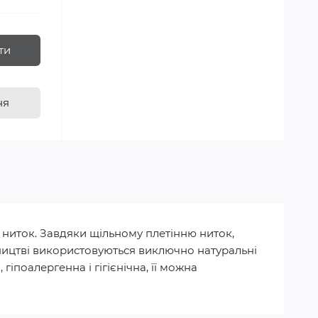
ти
ня
я ниток. Завдяки щільному плетінню ниток,
обництві використовуються виключно натуральні
гіпоалергенна і гігієнічна, її можна